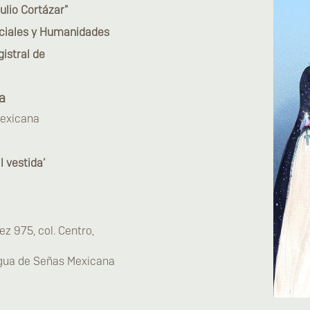
ulio Cortázar"
Sociales y Humanidades
gistral de
a
mexicana
l vestida’
z 975, col. Centro,
ngua de Señas Mexicana