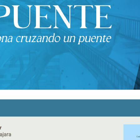
r
ajara