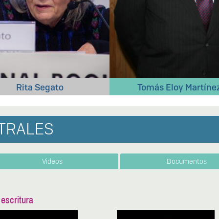
Tomás Eloy Martínez
Héctor Magnetto
TRALES
Videos
Documentos
 escritura