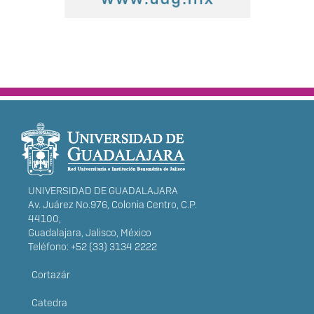
INFORMACIÓN
DEL PORTAL
UNIVERSIDAD DE GUADALAJARA
Av. Juárez No.976, Colonia Centro, C.P.
44100,
Guadalajara, Jalisco, México
Teléfono: +52 (33) 3134 2222
Cortazár
MENÚ
Catedra
PRINCIPAL