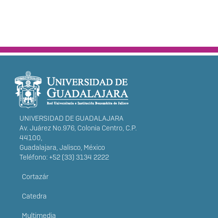
INFORMACIÓN
DEL PORTAL
UNIVERSIDAD DE GUADALAJARA
Av. Juárez No.976, Colonia Centro, C.P.
44100,
Guadalajara, Jalisco, México
Teléfono: +52 (33) 3134 2222
Cortazár
MENÚ
Catedra
PRINCIPAL
Multimedia