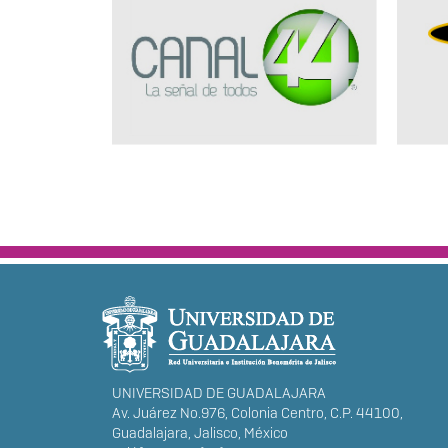
INFORMACIÓN DEL POR
UNIVERSIDAD DE GUADALAJARA
Av. Juárez No.976, Colonia Centro, C.P. 44100,
Guadalajara, Jalisco, México